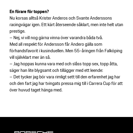
En förare för toppen?
Nu korsas alltså Krister Anderos och Svante Anderssons
racingvägar igen. Ett kärt återseende såklart, men inte helt utan
prestige.
– Nej, vi vill nog gärna vinna över varandra båda två.
Med all respekt för Andersson får Andero gälla som
förhandsfavorit i kusinduellen. Men 55-åringen från Falköping
vill självklart mer än så.
– Jag hoppas kunna vara med och slåss topp sex, topp åtta,
säger han lite blygsamt och tillägger med ett leende:
– Det tycker jag bör vara rimligt sett till den erfarenhet jag har
och den fart jag har tvingats pressa mig till i Carrera Cup för att
över huvud taget hänga med.