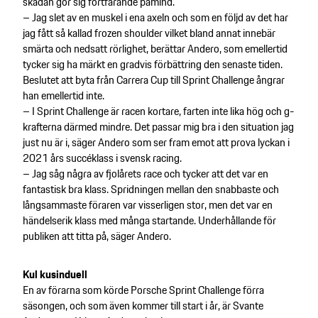
skadan gör sig fortfarande påmind.
– Jag slet av en muskel i ena axeln och som en följd av det har
jag fått så kallad frozen shoulder vilket bland annat innebär
smärta och nedsatt rörlighet, berättar Andero, som emellertid
tycker sig ha märkt en gradvis förbättring den senaste tiden.
Beslutet att byta från Carrera Cup till Sprint Challenge ångrar
han emellertid inte.
– I Sprint Challenge är racen kortare, farten inte lika hög och g-
krafterna därmed mindre. Det passar mig bra i den situation jag
just nu är i, säger Andero som ser fram emot att prova lyckan i
2021 års succéklass i svensk racing.
– Jag såg några av fjolårets race och tycker att det var en
fantastisk bra klass. Spridningen mellan den snabbaste och
långsammaste föraren var visserligen stor, men det var en
händelserik klass med många startande. Underhållande för
publiken att titta på, säger Andero.
Kul kusinduell
En av förarna som körde Porsche Sprint Challenge förra
säsongen, och som även kommer till start i år, är Svante