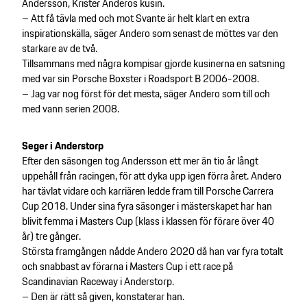
Andersson, Krister Anderos kusin.
– Att få tävla med och mot Svante är helt klart en extra
inspirationskälla, säger Andero som senast de möttes var den
starkare av de två.
Tillsammans med några kompisar gjorde kusinerna en satsning
med var sin Porsche Boxster i Roadsport B 2006-2008.
– Jag var nog först för det mesta, säger Andero som till och
med vann serien 2008.
Seger i Anderstorp
Efter den säsongen tog Andersson ett mer än tio år långt
uppehåll från racingen, för att dyka upp igen förra året. Andero
har tävlat vidare och karriären ledde fram till Porsche Carrera
Cup 2018. Under sina fyra säsonger i mästerskapet har han
blivit femma i Masters Cup (klass i klassen för förare över 40
år) tre gånger.
Största framgången nådde Andero 2020 då han var fyra totalt
och snabbast av förarna i Masters Cup i ett race på
Scandinavian Raceway i Anderstorp.
– Den är rätt så given, konstaterar han.