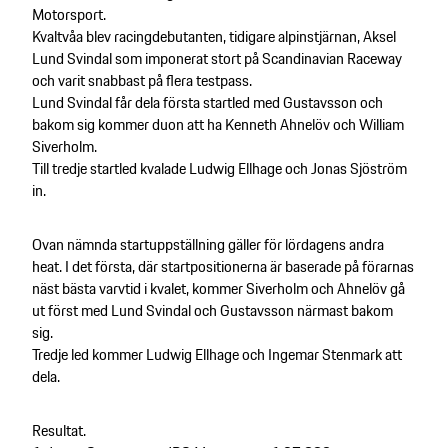
Motorsport.
Kvaltvåa blev racingdebutanten, tidigare alpinstjärnan, Aksel
Lund Svindal som imponerat stort på Scandinavian Raceway
och varit snabbast på flera testpass.
Lund Svindal får dela första startled med Gustavsson och
bakom sig kommer duon att ha Kenneth Ahnelöv och William
Siverholm.
Till tredje startled kvalade Ludwig Ellhage och Jonas Sjöström
in.
Ovan nämnda startuppställning gäller för lördagens andra
heat. I det första, där startpositionerna är baserade på förarnas
näst bästa varvtid i kvalet, kommer Siverholm och Ahnelöv gå
ut först med Lund Svindal och Gustavsson närmast bakom
sig.
Tredje led kommer Ludwig Ellhage och Ingemar Stenmark att
dela.
Resultat.