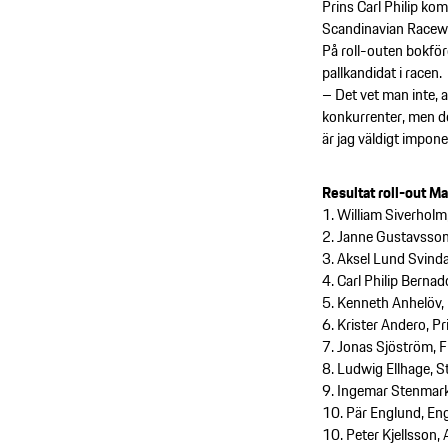
Prins Carl Philip kom
Scandinavian Racew
På roll-outen bokförd
pallkandidat i racen.
– Det vet man inte, 
konkurrenter, men de
är jag väldigt impone
Resultat roll-out M
1. William Siverhol
2. Janne Gustavsson
3. Aksel Lund Svind
4. Carl Philip Berna
5. Kenneth Anhelöv,
6. Krister Andero, P
7. Jonas Sjöström, 
8. Ludwig Ellhage, 
9. Ingemar Stenmark
10. Pär Englund, E
10. Peter Kjellsson,