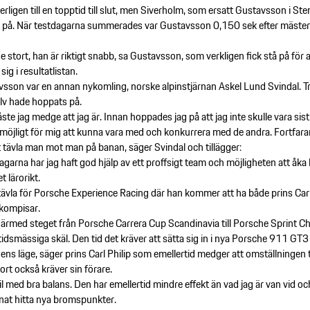
erligen till en topptid till slut, men Siverholm, som ersatt Gustavsson i S
igt på. När testdagarna summerades var Gustavsson 0,150 sek efter mäste
stort, han är riktigt snabb, sa Gustavsson, som verkligen fick stå på för at
g i resultatlistan.
sson var en annan nykomling, norske alpinstjärnan Askel Lund Svindal. Tre
älv hade hoppats på.
te jag medge att jag är. Innan hoppades jag på att jag inte skulle vara sist 
r möjligt för mig att kunna vara med och konkurrera med de andra. Fortfar
tt tävla man mot man på banan, säger Svindal och tillägger:
agarna har jag haft god hjälp av ett proffsigt team och möjligheten att åka
t lärorikt.
ävla för Porsche Experience Racing där han kommer att ha både prins Car
kompisar.
r därmed steget från Porsche Carrera Cup Scandinavia till Porsche Sprint Ch
tidsmässiga skäl. Den tid det kräver att sätta sig in i nya Porsche 911 GT
gens läge, säger prins Carl Philip som emellertid medger att omställningen 
t också kräver sin förare.
bil med bra balans. Den har emellertid mindre effekt än vad jag är van vid o
nnat hitta nya bromspunkter.