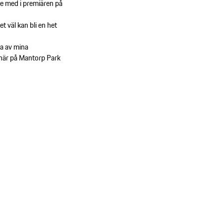
nte med i premiären på
t väl kan bli en het
ga av mina
a här på Mantorp Park