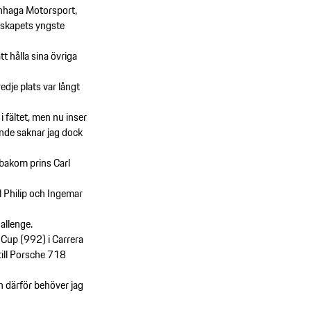
tenhaga Motorsport,
rskapets yngste
t hålla sina övriga
dje plats var långt
i fältet, men nu inser
ande saknar jag dock
 bakom prins Carl
l Philip och Ingemar
allenge.
3 Cup (992) i Carrera
till Porsche 718
ch därför behöver jag