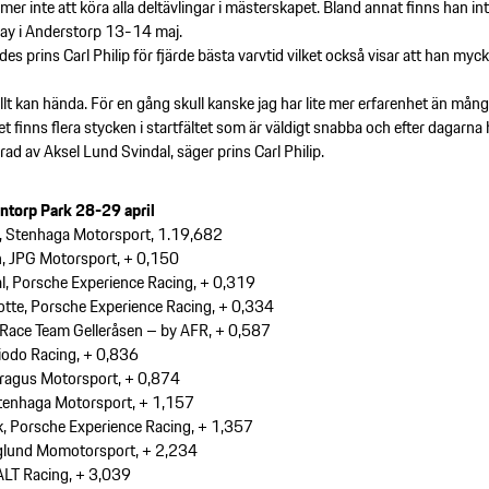
mer inte att köra alla deltävlingar i mästerskapet. Bland annat finns han i
ay i Anderstorp 13-14 maj.
es prins Carl Philip för fjärde bästa varvtid vilket också visar att han mycke
allt kan hända. För en gång skull kanske jag har lite mer erfarenhet än mån
t finns flera stycken i startfältet som är väldigt snabba och efter dagarn
rad av Aksel Lund Svindal, säger prins Carl Philip.
antorp Park 28-29 april
m, Stenhaga Motorsport, 1.19,682
, JPG Motorsport, + 0,150
al, Porsche Experience Racing, + 0,319
dotte, Porsche Experience Racing, + 0,334
 Race Team Gelleråsen – by AFR, + 0,587
riodo Racing, + 0,836
Fragus Motorsport, + 0,874
Stenhaga Motorsport, + 1,157
, Porsche Experience Racing, + 1,357
nglund Momotorsport, + 2,234
 ALT Racing, + 3,039