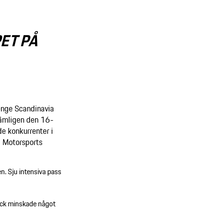
ET PÅ
enge Scandinavia
nämligen den 16-
de konkurrenter i
a Motorsports
en. Sju intensiva pass
tryck minskade något