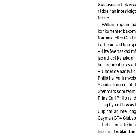
Gustavsson fick viss
rådde han inte rikt
förare.
– William imponerade 
konkurrenter bakom si
Närmast efter Gustav
bättre än vad han sj
– Lite överraskad mås
jag att det kanske ä
helt erfarenhet av a
– Under de här två d
Philip har varit mycke
Svindal kommer att t
Stenmark som team
Prins Carl Philip ta
– Jag byter klass av 
Cup har jag inte i da
Cayman GT4 Clubspor
– Det är en jättefin 
lära om lite, bland a