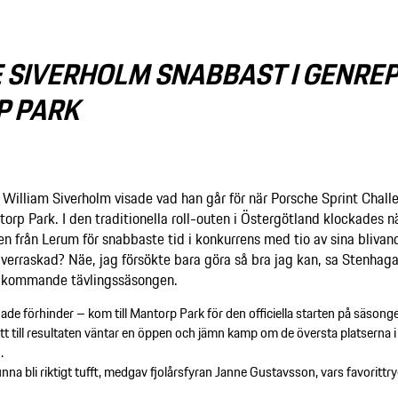
E SIVERHOLM SNABBAST I GENREP
 PARK
illiam Siverholm visade vad han går för när Porsche Sprint Chall
rp Park. I den traditionella roll-outen i Östergötland klockades 
en från Lerum för snabbaste tid i konkurrens med tio av sina blivan
erraskad? Näe, jag försökte bara göra så bra jag kan, sa Stenhag
en kommande tävlingssäsongen.
ade förhinder – kom till Mantorp Park för den officiella starten på säsong
 till resultaten väntar en öppen och jämn kamp om de översta platserna i
.
kunna bli riktigt tufft, medgav fjolårsfyran Janne Gustavsson, vars favorit