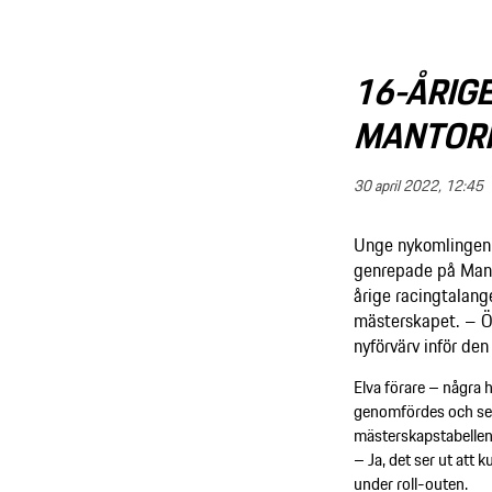
16-ÅRIG
MANTORP
30 april 2022, 12:45
Unge nykomlingen W
genrepade på Manto
årige racingtalang
mästerskapet. – Öv
nyförvärv inför d
Elva förare – några h
genomfördes och sett
mästerskapstabellen
– Ja, det ser ut att 
under roll-outen.