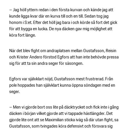
– Jag höll yttern redan i den första kurvan och kände jag att
kunde ligga kvar där en kurva till och en till. Sedan tog jag
honom i S:et. Efter det höll jag bara i och körde så fort det gick
för att bygga en lucka. De nya däcken gav mig möjlighet att
köra fort länge.
När det blev fight om andraplatsen mellan Gustafsson, Reisin
och Krister Andero förstod Egfors att han inte behövde pressa
sig för att ta sin andra seger för säsongen.
Egfors var självklart nöjd, Gustafsson mest frustrerad. Från
pole hoppades han självklart kunna öppna söndagen med en
seger.
– Men vi gjorde bort oss lite på däcktrycket och fick inte i gång
däcken i början vilket gjorde att vi tappade hästlängder. Det
gjorde lite ont att se Maximilian sticka iväg så där utan fight, sa
Gustafsson, som tvingades köra defensivt och försvara sig