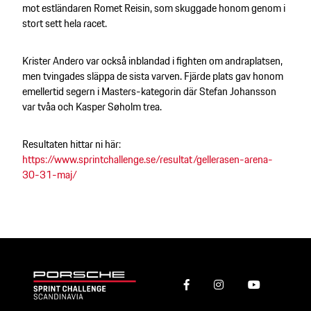
mot estländaren Romet Reisin, som skuggade honom genom i
stort sett hela racet.
Krister Andero var också inblandad i fighten om andraplatsen,
men tvingades släppa de sista varven. Fjärde plats gav honom
emellertid segern i Masters-kategorin där Stefan Johansson
var tvåa och Kasper Søholm trea.
Resultaten hittar ni här:
https://www.sprintchallenge.se/resultat/gellerasen-arena-
30-31-maj/