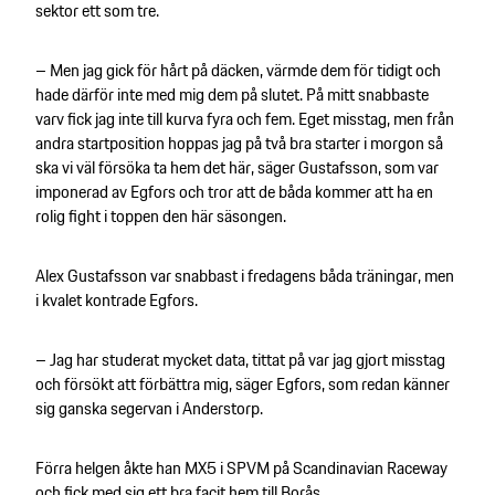
sektor ett som tre.
– Men jag gick för hårt på däcken, värmde dem för tidigt och
hade därför inte med mig dem på slutet. På mitt snabbaste
varv fick jag inte till kurva fyra och fem. Eget misstag, men från
andra startposition hoppas jag på två bra starter i morgon så
ska vi väl försöka ta hem det här, säger Gustafsson, som var
imponerad av Egfors och tror att de båda kommer att ha en
rolig fight i toppen den här säsongen.
Alex Gustafsson var snabbast i fredagens båda träningar, men
i kvalet kontrade Egfors.
– Jag har studerat mycket data, tittat på var jag gjort misstag
och försökt att förbättra mig, säger Egfors, som redan känner
sig ganska segervan i Anderstorp.
Förra helgen åkte han MX5 i SPVM på Scandinavian Raceway
och fick med sig ett bra facit hem till Borås.