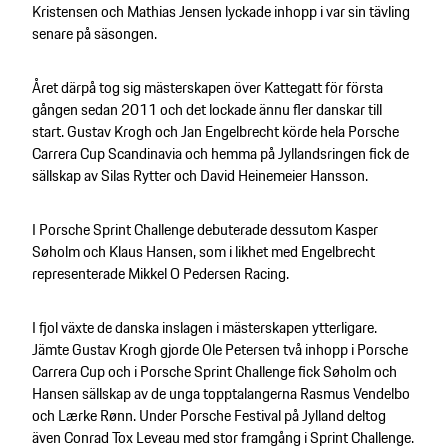
Kristensen och Mathias Jensen lyckade inhopp i var sin tävling
senare på säsongen.
Året därpå tog sig mästerskapen över Kattegatt för första
gången sedan 2011 och det lockade ännu fler danskar till
start. Gustav Krogh och Jan Engelbrecht körde hela Porsche
Carrera Cup Scandinavia och hemma på Jyllandsringen fick de
sällskap av Silas Rytter och David Heinemeier Hansson.
I Porsche Sprint Challenge debuterade dessutom Kasper
Søholm och Klaus Hansen, som i likhet med Engelbrecht
representerade Mikkel O Pedersen Racing.
I fjol växte de danska inslagen i mästerskapen ytterligare.
Jämte Gustav Krogh gjorde Ole Petersen två inhopp i Porsche
Carrera Cup och i Porsche Sprint Challenge fick Søholm och
Hansen sällskap av de unga topptalangerna Rasmus Vendelbo
och Lærke Rønn. Under Porsche Festival på Jylland deltog
även Conrad Tox Leveau med stor framgång i Sprint Challenge.