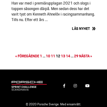
Han var med i premiärupplagan 2021 och slogs i
toppen säsongen därpå. Men sedan dess har det
varit tyst om Kenneth Ahnelöv i racingsammanhang.
Tills nu. Efter ett års ...
LÄS NYHET
« FÖREGÅENDE
1
…
10
11
12
13
14
…
29
NÄSTA »
© 2020 Porsche Sverige. Med ensamrätt.