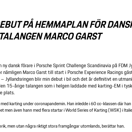
EBUT PÅ HEMMAPLAN FÖR DANS
TALANGEN MARCO GARST
 en ny dansk förare i Porsche Sprint Challenge Scandinavia på FDM 
 nämligen Marco Garst till start i Porsche Experience Racings gäs
 Jyllandsringen blir min debut i bil och det är definitivt en utman
den 15-årige talangen som i helgen laddade med karting-EM i tys
e plats.
 med karting under coronapandemin. Han inledde i 60 cc-klassen där han
t men även hann med flera startar i World Series of Karting (WSK) i Italie
rorik, men utan några riktigt stora framgångar utomlands, berättar han.