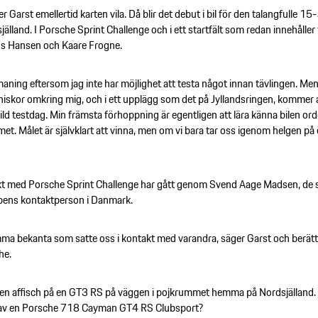
ter Garst emellertid karten vila. Då blir det debut i bil för den talangfulle 15
själland. I Porsche Sprint Challenge och i ett startfält som redan innehåller
s Hansen och Kaare Frogne.
tmaning eftersom jag inte har möjlighet att testa något innan tävlingen. Me
niskor omkring mig, och i ett upplägg som det på Jyllandsringen, kommer a
ild testdag. Min främsta förhoppning är egentligen att lära känna bilen ord
et. Målet är självklart att vinna, men om vi bara tar oss igenom helgen på e
t med Porsche Sprint Challenge har gått genom Svend Aage Madsen, de 
ens kontaktperson i Danmark.
 bekanta som satte oss i kontakt med varandra, säger Garst och berättar
he.
 en affisch på en GT3 RS på väggen i pojkrummet hemma på Nordsjälland.
d av en Porsche 718 Cayman GT4 RS Clubsport?