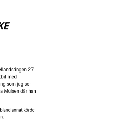
KE
Jyllandsringen 27-
tbil med
ing som jag ser
ka Mülsen där han
 bland annat körde
n.