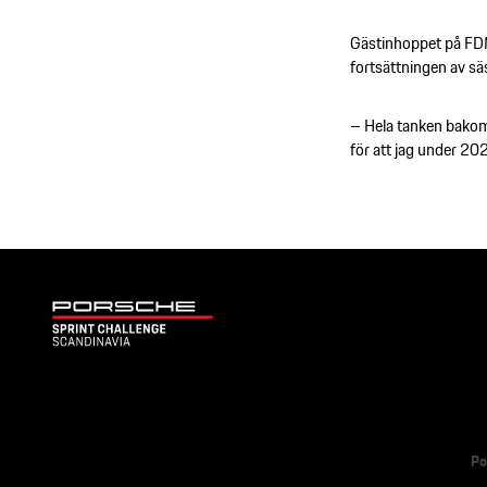
Gästinhoppet på FDM
fortsättningen av 
– Hela tanken bakom a
för att jag under 2
Po