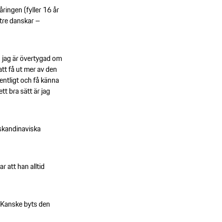
-åringen (fyller 16 år
 tre danskar –
n jag är övertygad om
tt få ut mer av den
entligt och få känna
tt bra sätt är jag
skandinaviska
 att han alltid
 Kanske byts den