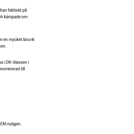
 han faktiskt på
och kämpade om
en en mycket lärorik
sen.
na i OK-klassen i
nominerad till
i EM nyligen.