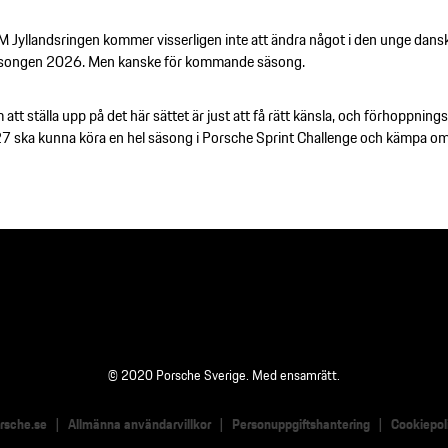
 Jyllandsringen kommer visserligen inte att ändra något i den unge dans
säsongen 2026. Men kanske för kommande säsong.
tt ställa upp på det här sättet är just att få rätt känsla, och förhoppning
027 ska kunna köra en hel säsong i Porsche Sprint Challenge och kämpa o
© 2020 Porsche Sverige. Med ensamrätt.
rsche.se
Allmänna användarvillkor
Personuppgiftshantering
Cookiepol