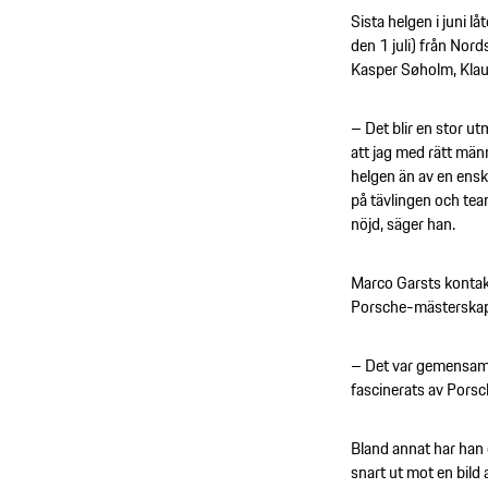
Sista helgen i juni lå
den 1 juli) från Nord
Kasper Søholm, Klau
– Det blir en stor u
att jag med rätt män
helgen än av en ensk
på tävlingen och team
nöjd, säger han.
Marco Garsts kontak
Porsche-mästerskap
– Det var gemensamma
fascinerats av Porsc
Bland annat har han
snart ut mot en bil