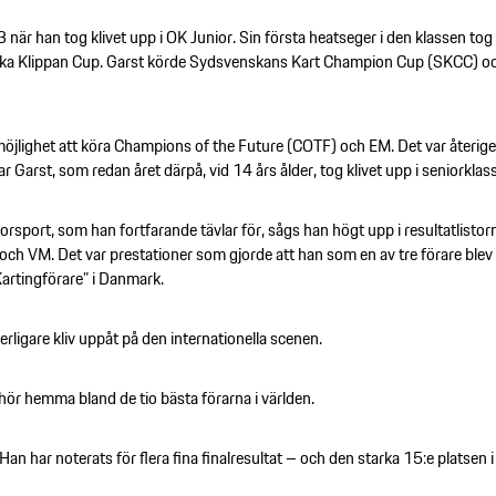
 när han tog klivet upp i OK Junior. Sin första heatseger i den klassen tog
nska Klippan Cup. Garst körde Sydsvenskans Kart Champion Cup (SKCC) 
g möjlighet att köra Champions of the Future (COTF) och EM. Det var återig
 Garst, som redan året därpå, vid 14 års ålder, tog klivet upp i seniorklas
rsport, som han fortfarande tävlar för, sågs han högt upp i resultatlistor
h VM. Det var prestationer som gjorde att han som en av tre förare blev 
artingförare” i Danmark.
tterligare kliv uppåt på den internationella scenen.
ag hör hemma bland de tio bästa förarna i världen.
Han har noterats för flera fina finalresultat – och den starka 15:e platsen 