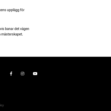
kens upplägg för
svis banar det vägen
m mästerskapet.
icy