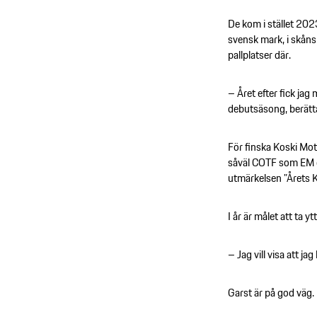
De kom i stället 2023
svensk mark, i skå
pallplatser där.
– Året efter fick ja
debutsäsong, berättar
För finska Koski Moto
såväl COTF som EM oc
utmärkelsen ”Årets K
I år är målet att ta y
– Jag vill visa att j
Garst är på god väg. 