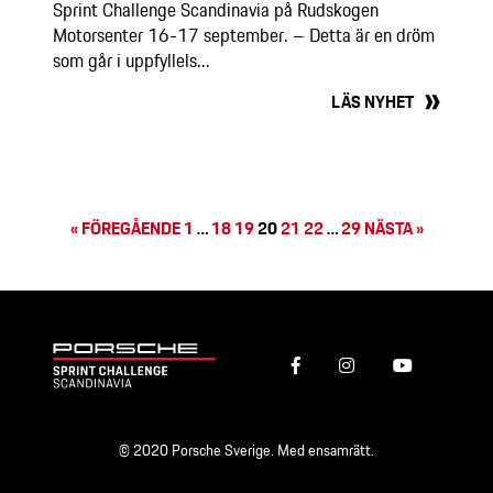
Sprint Challenge Scandinavia på Rudskogen
Motorsenter 16-17 september. – Detta är en dröm
som går i uppfyllels...
LÄS NYHET
« FÖREGÅENDE
1
…
18
19
20
21
22
…
29
NÄSTA »
© 2020 Porsche Sverige. Med ensamrätt.