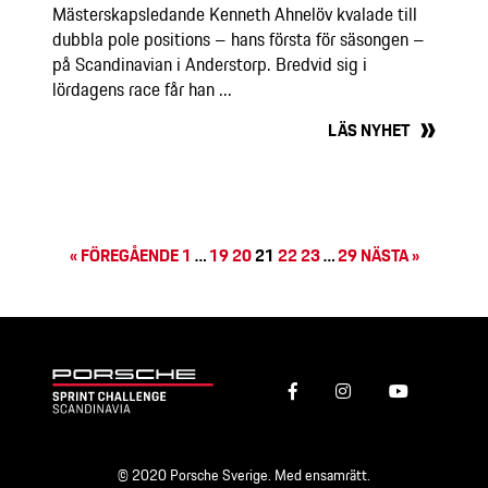
Mästerskapsledande Kenneth Ahnelöv kvalade till
dubbla pole positions – hans första för säsongen –
på Scandinavian i Anderstorp. Bredvid sig i
lördagens race får han ...
LÄS NYHET
« FÖREGÅENDE
1
…
19
20
21
22
23
…
29
NÄSTA »
© 2020 Porsche Sverige. Med ensamrätt.